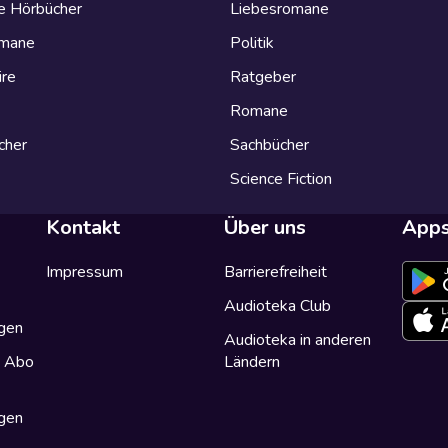
e Hörbücher
Liebesromane
omane
Politik
ire
Ratgeber
Romane
cher
Sachbücher
Science Fiction
Kontakt
Über uns
App
Impressum
Barrierefreiheit
Audioteka Club
gen
Audioteka in anderen
a Abo
Ländern
gen