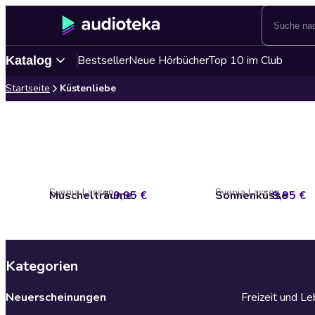
Bestseller
Neue Hörbücher
Top 10 im Club
Katalog
Startseite
Küstenliebe
Svenja Lassen
Svenja Lassen
Muschelträume
9,95 €
Sonnenküsse
9,95 €
Kategorien
Neuerscheinungen
Freizeit und L