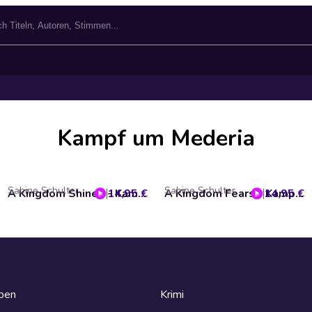
Kampf um Mederia
Sabine Schulter
Sabine Schulter
14,95 €
A Kingdom Shines - Kampf um Mederia, Band 3 (ungekürzt)
14,95 €
A Kingdom Fears - Kampf um Mederia, Band 4 (ungekürzt)
eben
Krimi