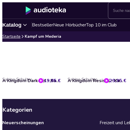
Bestseller
Neue Hörbücher
Top 10 im Club
Katalog
Startseite
Kampf um Mederia
Sabine Schulter
Sabine Schulter
19,95 €
A Kingdom Darkens - Kampf um Mederia, Band 1 (Ungekürzt)
29,95 €
A Kingdom Resists - Kampf um Mederia, Band 2 (ungekürzt)
Kategorien
Neuerscheinungen
Freizeit und L