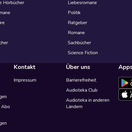
e Hörbücher
Liebesromane
omane
Politik
ire
Ratgeber
Romane
cher
Sachbücher
Science Fiction
Kontakt
Über uns
App
Impressum
Barrierefreiheit
Audioteka Club
gen
Audioteka in anderen
a Abo
Ländern
gen