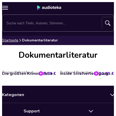
Startseite
Dokumentarliteratur
Dokumentarliteratur
Torgeir P. Krokfjord
Burkhard Benecken
9,99 €
Die größten Kriminalfälle Skandinaviens - Teil 3
21,99 €
Inside Strafverteidigung - Advokaten des Bösen
Kategorien
Neuerscheinungen
Support
Angebote