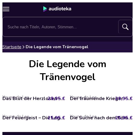
Startseite
Die Legende vom Tränenvogel
Die Legende vom
Tränenvogel
Young-do Lee
Young-do Lee
29,95 €
Das Blut der Herzlosen – Die Legende vom Tränenvogel 1
29,95 €
Der träumende Krieger – Die Legende vom Tränenvogel 2
Young-do Lee
Young-do Lee
25,95 €
Der Feuergeist – Die Legende vom Tränenvogel 3
25,95 €
Die Suche nach dem König – Die Legende vom Tränenvogel 4