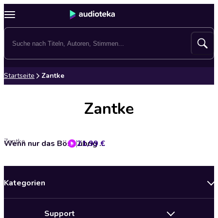
Startseite
Zantke
Zantke
Zantke
21,99 €
Wenn nur das Böse übrig bleibt
Kategorien
Neuerscheinungen
Support