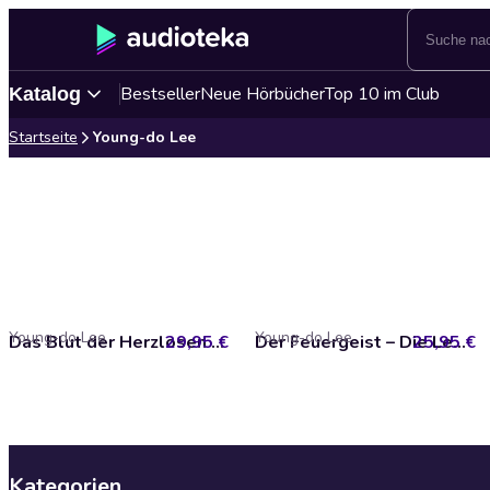
Bestseller
Neue Hörbücher
Top 10 im Club
Katalog
Startseite
Young-do Lee
Young-do Lee
Young-do Lee
29,95 €
Das Blut der Herzlosen – Die Legende vom Tränenvogel 1
25,95 €
Der Feuergeist – Die Legende vom Tränenvogel 3
Kategorien