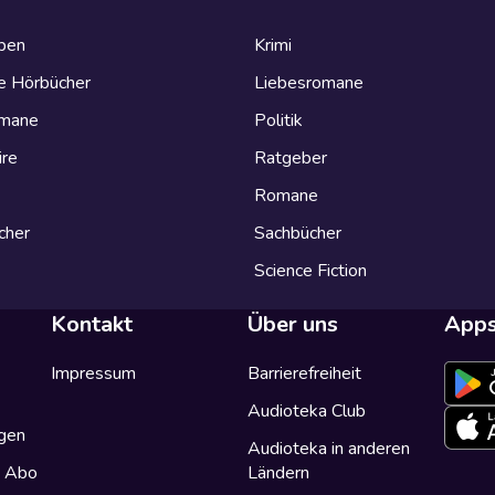
eben
Krimi
e Hörbücher
Liebesromane
omane
Politik
ire
Ratgeber
Romane
cher
Sachbücher
Science Fiction
Kontakt
Über uns
App
Impressum
Barrierefreiheit
Audioteka Club
gen
Audioteka in anderen
a Abo
Ländern