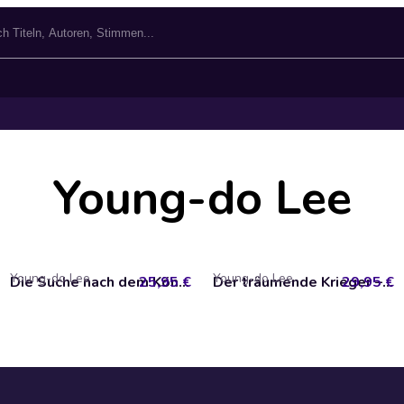
Young-do Lee
Young-do Lee
Young-do Lee
25,95 €
Die Suche nach dem König – Die Legende vom Tränenvogel 4
29,95 €
Der träumende Krieger – Die Legende vom Tränenvogel 2