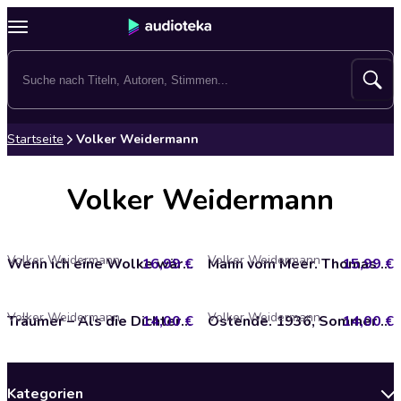
Startseite
Volker Weidermann
Volker Weidermann
Volker Weidermann
Volker Weidermann
16,99 €
Wenn ich eine Wolke wäre. Mascha Kaléko und die Reise ihres Lebens (Ungekürzt)
15,99 €
Mann vom Meer. Thomas Mann und die Liebe seines Lebens (Ungekürzt)
Volker Weidermann
Volker Weidermann
14,00 €
Träumer – Als die Dichter die Macht übernahmen
14,00 €
Ostende. 1936, Sommer der Freundschaft
Kategorien