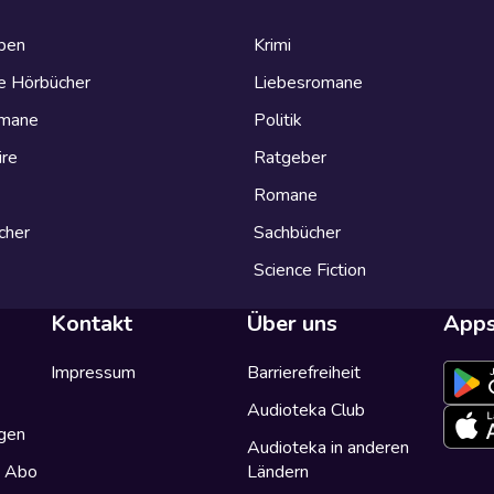
eben
Krimi
e Hörbücher
Liebesromane
omane
Politik
ire
Ratgeber
Romane
cher
Sachbücher
Science Fiction
Kontakt
Über uns
App
Impressum
Barrierefreiheit
Audioteka Club
gen
Audioteka in anderen
a Abo
Ländern