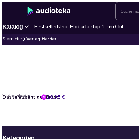
Bestseller
Neue Hörbücher
Top 10 im Club
Katalog
Startseite
Verlag Herder
Verlag Herder
18,95 €
Das Jahrzehnt der Entscheidung. Deutschland 2030
Kategorien