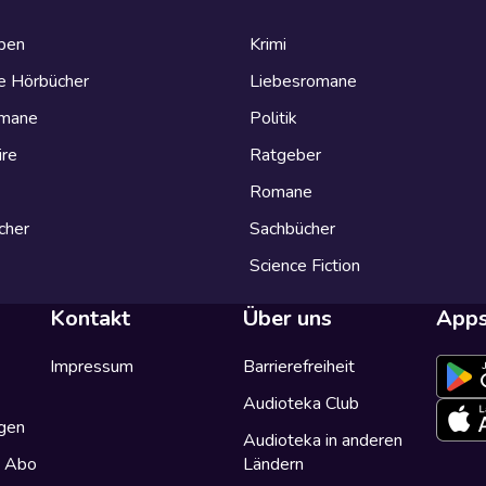
eben
Krimi
e Hörbücher
Liebesromane
omane
Politik
ire
Ratgeber
Romane
cher
Sachbücher
Science Fiction
Kontakt
Über uns
App
Impressum
Barrierefreiheit
Audioteka Club
gen
Audioteka in anderen
a Abo
Ländern