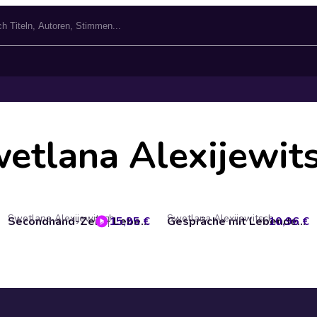
etlana Alexijewit
Swetlana Alexijewitsch
Swetlana Alexijewitsch
15,95 €
Secondhand-Zeit - Leben auf den Trümmern des Sozialismus
10,96 €
Gespräche mit Lebenden und Toten