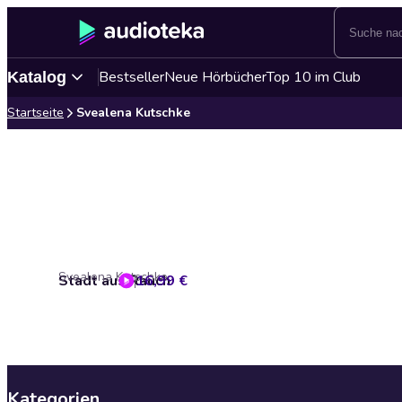
Bestseller
Neue Hörbücher
Top 10 im Club
Katalog
Startseite
Svealena Kutschke
Svealena Kutschke
Stadt aus Rauch
16,99 €
Kategorien