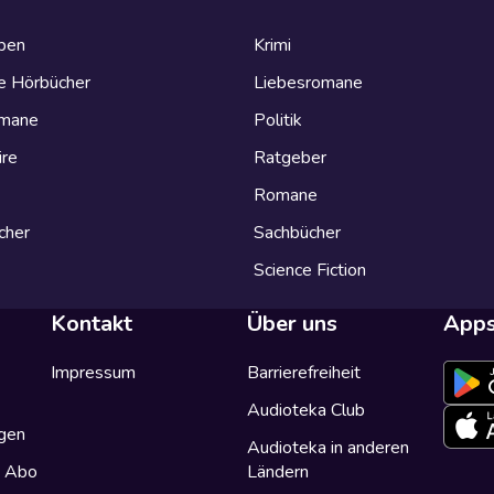
eben
Krimi
e Hörbücher
Liebesromane
omane
Politik
ire
Ratgeber
Romane
cher
Sachbücher
Science Fiction
Kontakt
Über uns
App
Impressum
Barrierefreiheit
Audioteka Club
gen
Audioteka in anderen
a Abo
Ländern