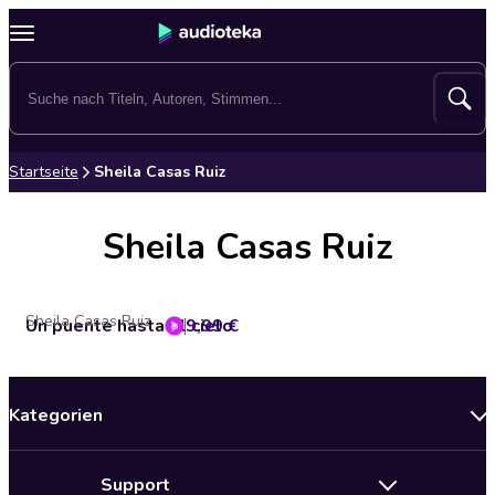
Startseite
Sheila Casas Ruiz
Sheila Casas Ruiz
Sheila Casas Ruiz
Un puente hasta el cielo
9,99 €
Kategorien
Neuerscheinungen
Support