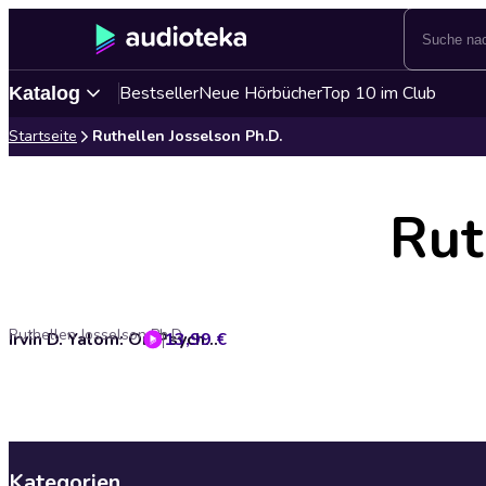
Bestseller
Neue Hörbücher
Top 10 im Club
Katalog
Startseite
Ruthellen Josselson Ph.D.
Rut
Ruthellen Josselson Ph.D.
13,99 €
Irvin D. Yalom: On Psychotherapy and the Human Condition
Kategorien