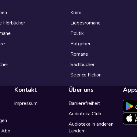
eben
Krimi
e Hörbücher
Liebesromane
omane
Politik
ire
Ratgeber
Romane
cher
Sachbücher
Science Fiction
Kontakt
Über uns
App
Impressum
Barrierefreiheit
Audioteka Club
gen
Audioteka in anderen
a Abo
Ländern