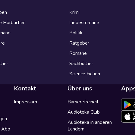
eben
Krimi
e Hörbücher
Liebesromane
omane
Politik
ire
Ratgeber
Romane
cher
Sachbücher
Science Fiction
Kontakt
Über uns
App
Impressum
Barrierefreiheit
Audioteka Club
gen
Audioteka in anderen
a Abo
Ländern