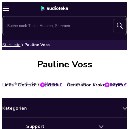
Startseite
Pauline Voss
Pauline Voss
Julian Reichelt, Pauline Voss
Pauline Voss
19,99 €
Links - Deutsch / Deutsch - Links
17,99 €
Generation Krokodilstränen
Kategorien
Neuerscheinungen
Support