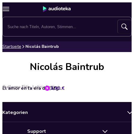
Startseite
Nicolás Baintrub
Nicolás Baintrub
Guillermo Fèlix, Leticia Lettieri, Nicolás Baintrub
3,90 €
El amor en la era del algoritmo (Completo)
Kategorien
Neuerscheinungen
Support