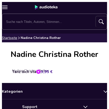
Startseite
Nadine Christina Rother
Nadine Christina Rother
Nadine Christina Rother
Tanz dich stark
9,95 €
Kategorien
Neuerscheinungen
Support