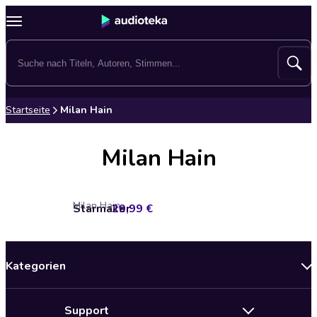
Startseite
Milan Hain
Milan Hain
Milan Hain
Starmaker
29,99 €
Kategorien
Neuerscheinungen
Support