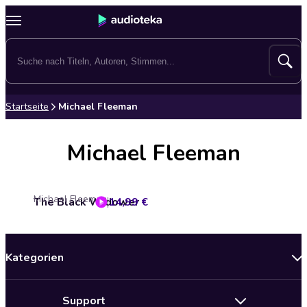
Startseite
Michael Fleeman
Michael Fleeman
Michael Fleeman
The Black Widower
14,99 €
Kategorien
Neuerscheinungen
Support