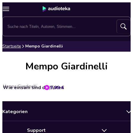
Startseite
Mempo Giardinelli
Mempo Giardinelli
Mempo Giardinelli
Wie einsam sind die Toten
9,99 €
Kategorien
Neuerscheinungen
Support