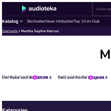
Bestseller
Neue Hörbücher
Top 10 im Club
Katalog
Startseite
Martha Sophie Marcus
M
Martha Sophie Marcus
Martha Sophie Marcus
19,99 €
Der Rabe und die Göttin (Die große Wikinger-Saga)
19,99 €
Salz und Asche (Ungekürzt)
Kategorien