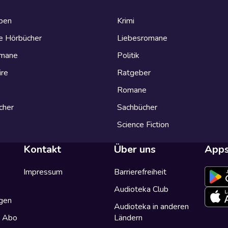
eben
Krimi
e Hörbücher
Liebesromane
omane
Politik
ire
Ratgeber
Romane
cher
Sachbücher
Science Fiction
Kontakt
Über uns
App
Impressum
Barrierefreiheit
Audioteka Club
gen
Audioteka in anderen
a Abo
Ländern