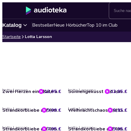
Bestseller
Neue Hörbücher
Top 10 im Club
Katalog
Startseite
Lotta Larsson
Lotta Larsson
Lotta Larsson
12,95 €
Zwei Herzen eine Kate und ein bisschen Wind
12,95 €
Sonnengeküsst und von dir geträumt
Lotta Larsson
Lotta Larsson
9,99 €
Strandkorbliebe auf Amrum - Emma
9,95 €
Weihnachtschaos und Liebesglück auf Sylt
Lotta Larsson
Lotta Larsson
7,95 €
Strandkorbliebe auf Amrum - Weihnachtszauber
9,95 €
Strandkorbliebe auf Amrum - Leevke