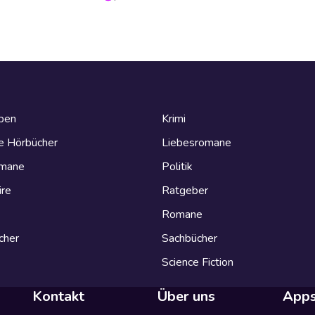
eben
Krimi
e Hörbücher
Liebesromane
omane
Politik
ire
Ratgeber
Romane
cher
Sachbücher
Science Fiction
Kontakt
Über uns
App