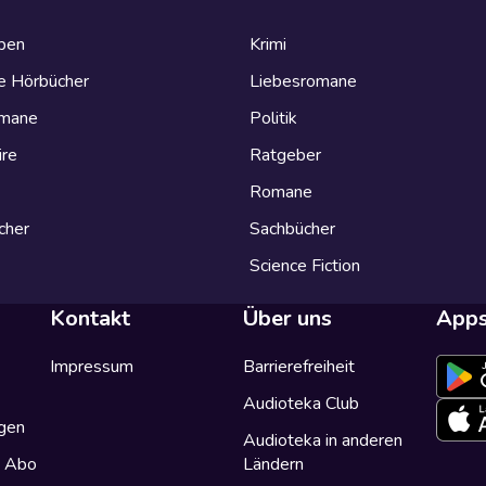
eben
Krimi
e Hörbücher
Liebesromane
omane
Politik
ire
Ratgeber
Romane
cher
Sachbücher
Science Fiction
Kontakt
Über uns
App
Impressum
Barrierefreiheit
Audioteka Club
gen
Audioteka in anderen
a Abo
Ländern