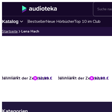
Bestseller
Neue Hörbücher
Top 10 im Club
Katalog
Startseite
Lena Hach
Lena Hach
Lena Hach
12,99 €
Jahrmarkt der Zeitreisenden - Der verlorene Schlüssel
12,99 €
Jahrmarkt der Zeitreisenden - Der gestohlene Kristall
Kategorien