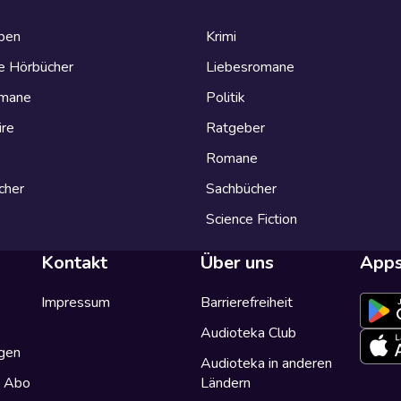
eben
Krimi
e Hörbücher
Liebesromane
omane
Politik
ire
Ratgeber
Romane
cher
Sachbücher
Science Fiction
Kontakt
Über uns
App
Impressum
Barrierefreiheit
Audioteka Club
gen
Audioteka in anderen
a Abo
Ländern