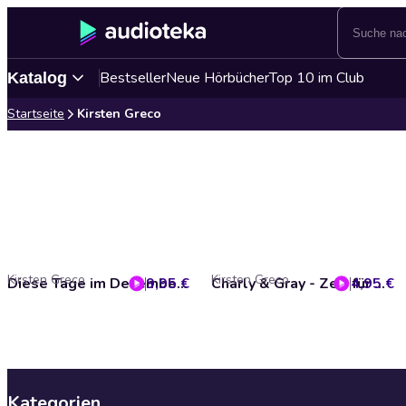
Bestseller
Neue Hörbücher
Top 10 im Club
Katalog
Startseite
Kirsten Greco
Kirsten Greco
Kirsten Greco
9,95 €
Diese Tage im Dezember (ungekürzt)
4,95 €
Charly & Gray - Zeit für Wunder (ungekürzt)
Kategorien