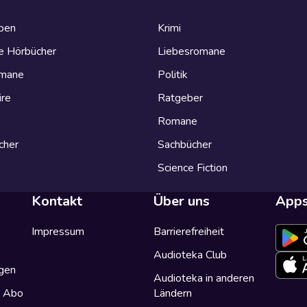
eben
Krimi
e Hörbücher
Liebesromane
omane
Politik
ire
Ratgeber
Romane
cher
Sachbücher
Science Fiction
Kontakt
Über uns
App
Impressum
Barrierefreiheit
Audioteka Club
gen
Audioteka in anderen
a Abo
Ländern