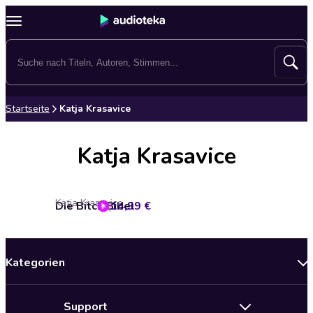
Startseite
Katja Krasavice
Katja Krasavice
Katja Krasavice
Die Bitch Bibel
14,99 €
Kategorien
Neuerscheinungen
Support