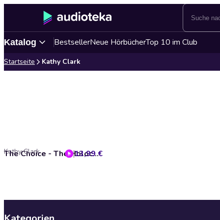
Bestseller
Neue Hörbücher
Top 10 im Club
Katalog
Startseite
Kathy Clark
Kathy Clark
13,99 €
The Choice - The Holocaust Remembrance Series for Young Readers, Book 15 (Unabridged)
Kategorien