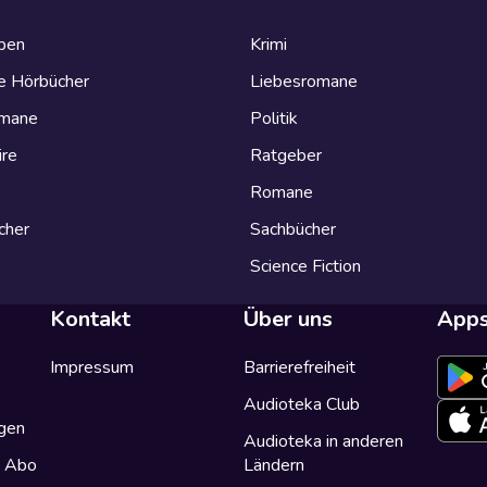
eben
Krimi
e Hörbücher
Liebesromane
omane
Politik
ire
Ratgeber
Romane
cher
Sachbücher
Science Fiction
Kontakt
Über uns
App
Impressum
Barrierefreiheit
Audioteka Club
gen
Audioteka in anderen
a Abo
Ländern