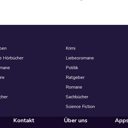
eben
Krimi
e Hörbücher
Liebesromane
omane
Politik
ire
Ratgeber
Romane
cher
Sachbücher
Science Fiction
Kontakt
Über uns
App