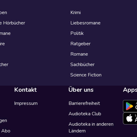
eben
Krimi
e Hörbücher
Liebesromane
omane
Politik
ire
Ratgeber
Romane
cher
Sachbücher
Science Fiction
Kontakt
Über uns
App
Impressum
Barrierefreiheit
Audioteka Club
gen
Audioteka in anderen
a Abo
Ländern