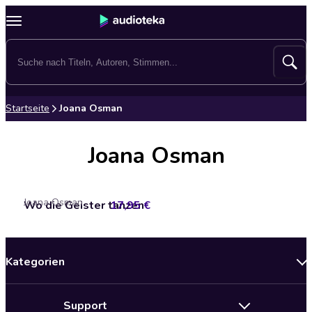
Startseite
Joana Osman
Joana Osman
Joana Osman
Wo die Geister tanzen
17,95 €
Kategorien
Neuerscheinungen
Support