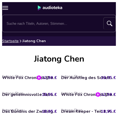
Startseite
Jiatong Chen
Jiatong Chen
Jiatong Chen
Jiatong Chen
12,99 €
White Fox Chroniken (Band 1) - Das Geheimnis des Silberbaums
18,95 €
Der Aufstieg des Schattenkaisers - Dream Keeper, Band 4 (Ungekürzt)
Jiatong Chen
Jiatong Chen
18,95 €
Der geheimnisvolle Talisman - Dream Keeper, Band 3 (Ungekürzt)
12,99 €
White Fox Chroniken (Band 2) - Aufbruch zum Schwarzen See
Jiatong Chen
Jiatong Chen
18,95 €
Das Bündnis der Zwillingssterne - Dream Keeper, Band 2 (Ungekürzt)
18,95 €
Dream Keeper - Teil 1: Aufbruch ins Reich der Träume - Dream Keeper, Band 1 (Ungekürzt)