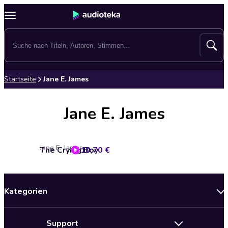
Startseite
Jane E. James
Jane E. James
Jane E. James
The Crying Boy
10,70 €
Kategorien
Neuerscheinungen
Support