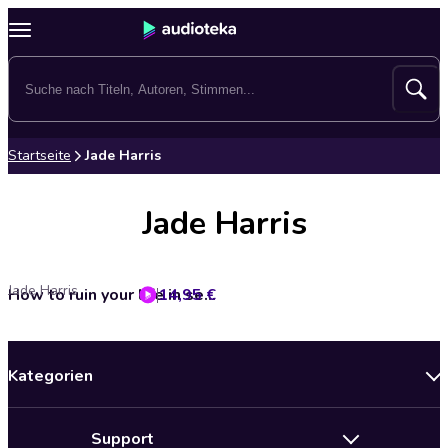
Startseite
Jade Harris
Jade Harris
Jade Harris
14,95 €
How to ruin your life in second position - Noah & Ezra, Band 1 (ungekürzt)
Kategorien
Neuerscheinungen
Support