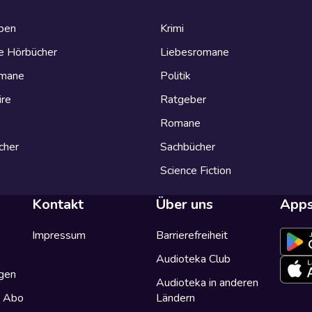
eben
Krimi
e Hörbücher
Liebesromane
omane
Politik
ire
Ratgeber
Romane
cher
Sachbücher
Science Fiction
Kontakt
Über uns
App
Impressum
Barrierefreiheit
Audioteka Club
gen
Audioteka in anderen
a Abo
Ländern