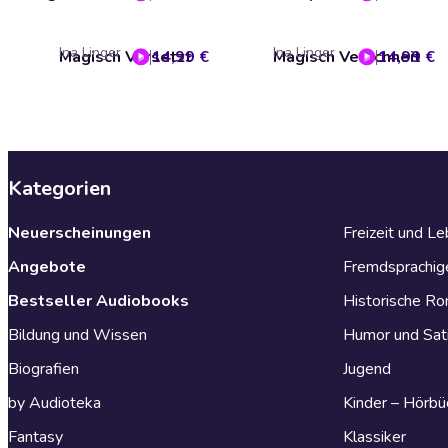
Ina Linger
Ina Linger
Magisch Versetzt
14,99 €
Magisch Verschneit
14,99 €
Kategorien
Neuerscheinungen
Freizeit und L
Angebote
Fremdsprachig
Bestseller Audiobooks
Historische R
Bildung und Wissen
Humor und Sat
Biografien
Jugend
by Audioteka
Kinder – Hörbü
Fantasy
Klassiker