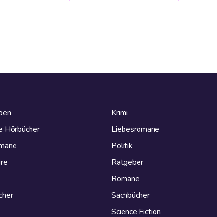
eben
Krimi
e Hörbücher
Liebesromane
omane
Politik
ire
Ratgeber
Romane
cher
Sachbücher
Science Fiction