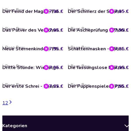
I. Reen Bow
I. Reen Bow
7,95 €
Der Feind der Magie - Falscher Phönix, Episode 1 (ungekürzt)
7,95 €
Der Schmerz der Sterne - Falscher Phönix, Episode 4 (ungekürzt)
I. Reen Bow
I. Reen Bow
7,95 €
Das Pulver des Verschwindens - Falscher Phönix, Episode 3 (ungekürzt)
7,95 €
Die Ascheprüfung - Phönixakademie, Band 15 (ungekürzt)
I. Reen Bow
I. Reen Bow
7,95 €
Neue Sternenkinder - Phönixakademie - Galaxy Key, Hologramm 2 (ungekürzt)
7,95 €
Schattenmasken - Phönixakademie - Galaxy Key, Hologramm 3 (ungekürzt)
I. Reen Bow
I. Reen Bow
7,95 €
Dritte Stunde: Wiedergeburt - Magische Zeitasche, Band 3 (ungekürzt)
7,95 €
Die fassungslose Prinzessin - Königreich der Träume, Sequenz 7 (ungekürzt)
I. Reen Bow
I. Reen Bow
7,95 €
Der erste Schrei - Phönixakademie, Band 20 (ungekürzt)
7,95 €
Der Puppenspieler - Phönixakademie, Band 19 (ungekürzt)
1
2
Kategorien