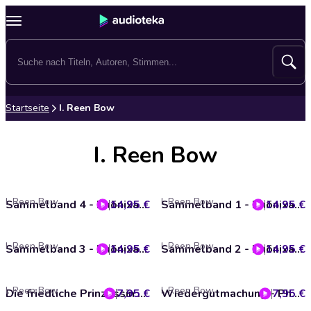
Startseite
I. Reen Bow
I. Reen Bow
I. Reen Bow
I. Reen Bow
14,95 €
Sammelband 4 - Phönixakademie, Band 4 (ungekürzt)
14,95 €
Sammelband 1 - Phönixakademie, Band 1 (ungekürzt)
I. Reen Bow
I. Reen Bow
14,95 €
Sammelband 3 - Phönixakademie, Band 3 (ungekürzt)
14,95 €
Sammelband 2 - Phönixakademie, Band 2 (ungekürzt)
I. Reen Bow
I. Reen Bow
7,95 €
Die friedliche Prinzessin - Königreich der Träume, Sequenz 5 (ungekürzt)
7,95 €
Wiedergutmachung - Phönixakademie, Band 16 (ungekürzt)