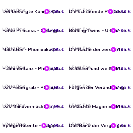
I. Reen Bow
I. Reen Bow
7,95 €
Der besorgte König - Königreich der Träume, Sequenz 6 (ungekürzt)
10,99 €
Die schlafende Prinzessin - Königreich der Träume, Sequenz 1 (Ungekürzt)
I. Reen Bow
I. Reen Bow
17,95 €
False Princess - Gefangen in der Todeszone (ungekürzt)
7,95 €
Burning Twins - Urban-Legends-Hunter - Splitter der roten Tür, Band 1 (ungekürzt)
I. Reen Bow
I. Reen Bow
7,95 €
Machtlos - Phönixakademie, Band 10
7,95 €
Die Rache der zerstörten Welt - Phönixakademie, Band 17 (ungekürzt)
I. Reen Bow
I. Reen Bow
7,95 €
Flammentanz - Phönixakademie, Band 18 (ungekürzt)
7,95 €
Schatten und weiße Flammen - Phönixakademie, Band 14 (ungekürzt)
I. Reen Bow
I. Reen Bow
7,95 €
Das Feuergrab - Phönixakademie, Band 12 (ungekürzt)
7,95 €
Folgen der Veränderung - Phönixakademie, Band 13 (ungekürzt)
I. Reen Bow
I. Reen Bow
7,95 €
Das Manavermächtnis - Phönixakademie, Band 11 (ungekürzt)
7,95 €
Gesuchte Magierin - Phönixakademie - Galaxy Key, Hologramm 1 (ungekürzt)
I. Reen Bow
I. Reen Bow
14,95 €
Spiegeltalente - Magie aus Silber und Gold (ungekürzt)
7,95 €
Das Band der Vergangenheit - Falscher Phönix, Episode 2 (ungekürzt)