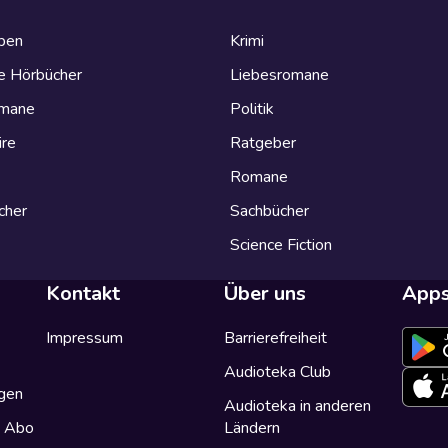
eben
Krimi
e Hörbücher
Liebesromane
omane
Politik
ire
Ratgeber
Romane
cher
Sachbücher
Science Fiction
Kontakt
Über uns
App
Impressum
Barrierefreiheit
Audioteka Club
gen
Audioteka in anderen
a Abo
Ländern