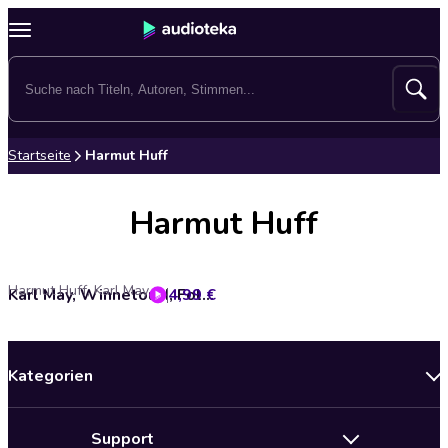
Startseite
Harmut Huff
Harmut Huff
Harmut Huff, Karl May
4,99 €
Karl May, Winnetou II, Folge 3: Der alte Scout
Kategorien
Neuerscheinungen
Support