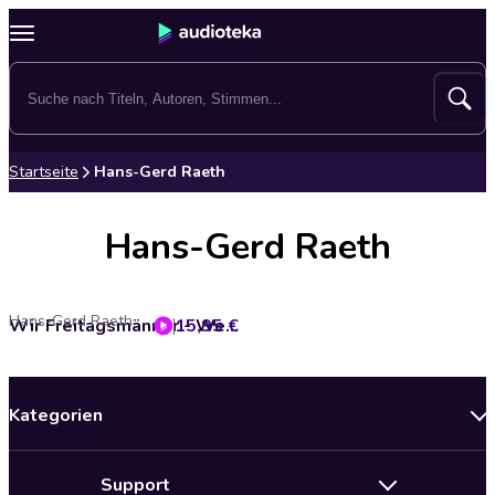
Startseite
Hans-Gerd Raeth
Hans-Gerd Raeth
Hans-Gerd Raeth
15,95 €
Wir Freitagsmänner - Wer wird denn gleich alt werden? (Ungekürzte Lesung)
Kategorien
Neuerscheinungen
Support