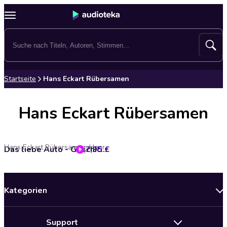
Startseite
Hans Eckart Rübersamen
Hans Eckart Rübersamen
Hans Eckart Rübersamen, Henri Knap, Herbert A. Löhlein, Hermann Harry Schmitz, Ralf Kramp
7,95 €
Das liebe Auto - Geschichten von Schüsseln und Flitzern (ungekürzt)
Kategorien
Neuerscheinungen
Support