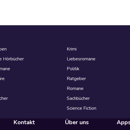
eben
Krimi
e Hörbücher
Liebesromane
omane
Politik
ire
Ratgeber
Romane
cher
Sachbücher
Science Fiction
Kontakt
Über uns
App