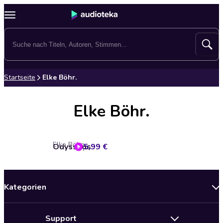
Startseite
Elke Böhr.
Elke Böhr.
Elke Böhr.
Odysseus
5,99 €
Kategorien
Neuerscheinungen
Support