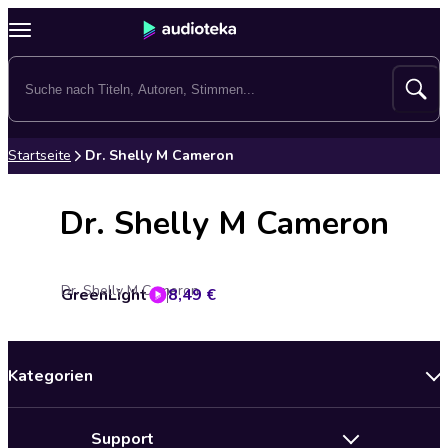
Startseite
Dr. Shelly M Cameron
Dr. Shelly M Cameron
Dr. Shelly M Cameron
GreenLight
8,49 €
Kategorien
Neuerscheinungen
Support