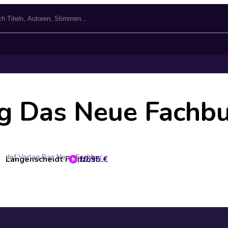
ag Das Neue Fach
dnf Verlag Das Neue Fachbuch GmbH
10,95 €
Langenscheidt Französisch-Deutsch Basiswortschatz