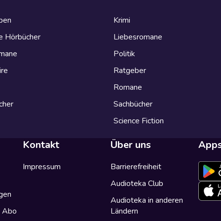
eben
Krimi
e Hörbücher
Liebesromane
omane
Politik
ire
Ratgeber
Romane
cher
Sachbücher
Science Fiction
Kontakt
Über uns
App
Impressum
Barrierefreiheit
Audioteka Club
gen
Audioteka in anderen
a Abo
Ländern