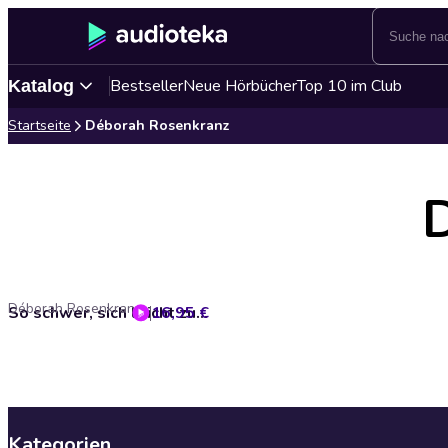
Bestseller
Neue Hörbücher
Top 10 im Club
Katalog
Startseite
Déborah Rosenkranz
Déborah Rosenkranz
16,95 €
So schwer, sich leicht zu fühlen
Kategorien