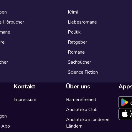
eben
Krimi
e Hörbücher
Liebesromane
omane
Politik
ire
Ratgeber
Romane
cher
Sachbücher
Science Fiction
Kontakt
Über uns
App
Impressum
Barrierefreiheit
Audioteka Club
gen
Audioteka in anderen
a Abo
Ländern