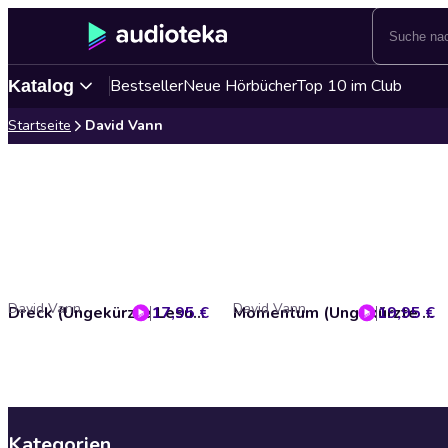
Bestseller
Neue Hörbücher
Top 10 im Club
Katalog
Startseite
David Vann
David Vann
David Vann
17,95 €
Dreck (Ungekürzte Lesung)
19,95 €
Momentum (Ungekürzte Lesung)
Kategorien