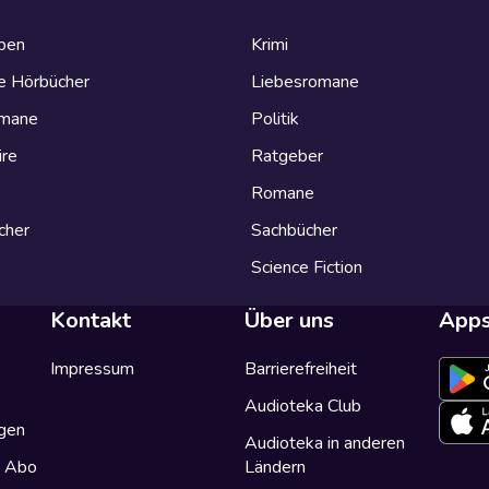
eben
Krimi
e Hörbücher
Liebesromane
omane
Politik
ire
Ratgeber
Romane
cher
Sachbücher
Science Fiction
Kontakt
Über uns
App
Impressum
Barrierefreiheit
Audioteka Club
gen
Audioteka in anderen
a Abo
Ländern