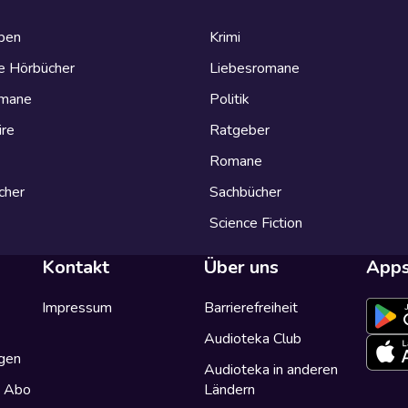
eben
Krimi
e Hörbücher
Liebesromane
omane
Politik
ire
Ratgeber
Romane
cher
Sachbücher
Science Fiction
Kontakt
Über uns
App
Impressum
Barrierefreiheit
Audioteka Club
gen
Audioteka in anderen
a Abo
Ländern