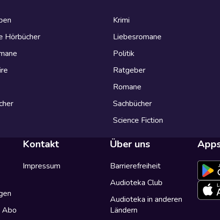
eben
Krimi
e Hörbücher
Liebesromane
omane
Politik
ire
Ratgeber
Romane
cher
Sachbücher
Science Fiction
Kontakt
Über uns
App
Impressum
Barrierefreiheit
Audioteka Club
gen
Audioteka in anderen
a Abo
Ländern