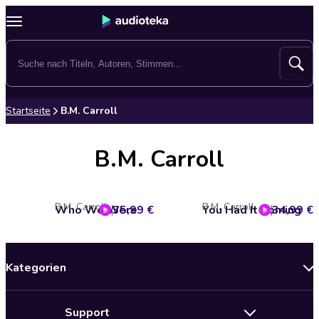
Startseite
B.M. Carroll
B.M. Carroll
B.M. Carroll
B.M. Carroll
Who We Were
35,99 €
You Had It Coming
34,99 €
Kategorien
Neuerscheinungen
Support