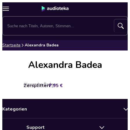
Startseite
Alexandra Badea
Alexandra Badea
Alexandra Badea
Zersplittert
7,95 €
Kategorien
Neuerscheinungen
Support