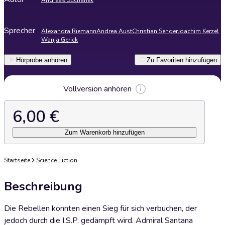
Andreas Suchanek
Sprecher
Alexandra Riemann
Andrea Aust
Christian Senger
Joachim Kerzel
Wanja Gerick
Hörprobe anhören
Zu Favoriten hinzufügen
Vollversion anhören
6,00 €
Zum Warenkorb hinzufügen
Startseite
Science Fiction
Beschreibung
Die Rebellen konnten einen Sieg für sich verbuchen, der
jedoch durch die I.S.P. gedämpft wird. Admiral Santana